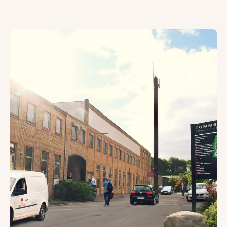
Handel og erhverv
I Tommerupperne finder du et stort udvalg indenfor både 
I Tommerup Erhvervspark kan du opleve synergien mellem 
Her er en unik sammensætning af liberale erhverv, salgs-,
Læs mere om Tommerup Erhvervspark her:
Tommerup Erhvervspark
Uddannelse
Kun 15 minutter fra Tommerupperne er Campus Glamsbjerg
Udover en folkeskole, to friskoler, et 10. klassecenter og
Vestfyns Gymnasium har STX og Det Blå Gymnasium har H
Det er et eftertragtet uddannelsescentrum med uddannels
Tilsammen bringer de et spirende ungdomsliv og fællesska