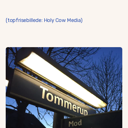
(topfrisebillede: Holy Cow Media)
Beliggenhed
Tommerupperne har en fantastisk beliggenhed med kort afst
Hvis du vil bo centralt og både have oplevelsen af byliv og 
Uanset om du vil flytte ind i et færdigbygget eller nyby
Fællesskab og fritid
I Tommerup får du masser af muligheder for et aktivt fritid
I Tommerup og Tommerup Stationsby finder du både håndbo
Og finder du ikke det, du søger, så er der god grund til at
Du skal bare sige det højt og forsøge at starte noget selv.
Foreninger i Tommerupperne
Børneliv
I regn og slud kommer alle Tommerupperne ud. Her er en r
I Tommerup ligger det helt unikke Børnehus ”Overmarksgår