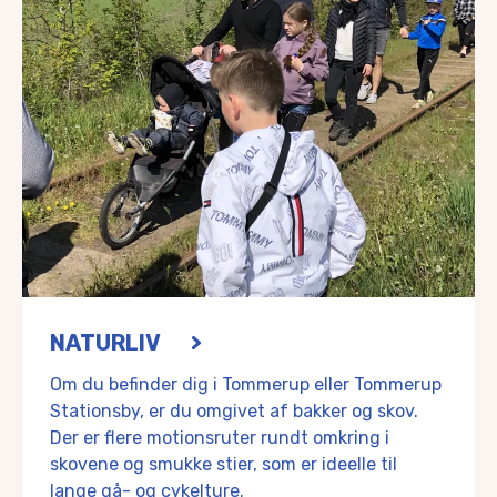
NATURLIV
Om du befinder dig i Tommerup eller Tommerup
Stationsby, er du omgivet af bakker og skov.
Der er flere motionsruter rundt omkring i
skovene og smukke stier, som er ideelle til
lange gå- og cykelture.