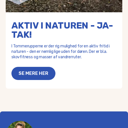
AKTIV I NATUREN - JA-
TAK!
I Tommerupperne er der rig mulighed for en aktiv fritid i
naturen - den er nemlig lige uden for døren. Der er bl.a.
skovfitness og masser af vandrerruter.
SE MERE HER