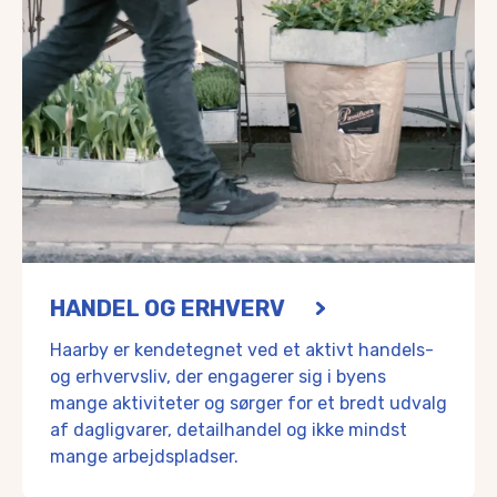
HANDEL OG ERHVERV
Haarby er kendetegnet ved et aktivt handels-
og erhvervsliv, der engagerer sig i byens
mange aktiviteter og sørger for et bredt udvalg
af dagligvarer, detailhandel og ikke mindst
mange arbejdspladser.