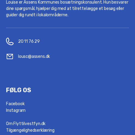
Louise er Assens Kommunes bosætningskonsulent. Hun besvarer
dine spørgsmål, hjælper dig med at tilrettelægge et besøg eller
guider dig rundt i lokalområderne.
20 11 76 29
lousc@assens.dk
FØLG OS
Facebook
Instagram
Om Flyttilvestfyn.dk
Tilgængelighedserklæring