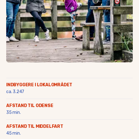
Saltofte
Skalbjerg & Magtenbølle
Skallebølle
Skydebjerg
Søby
Søllested & Vedtofte
Thorøhuse
Tommerup & Tommerup S
Turup
Verninge
Vissenbjerg
Voldbro & omegn
INDBYGGERE I LOKALOMRÅDET
Aarup
ca. 3.247
AFSTAND TIL ODENSE
35 min.
AFSTAND TIL MIDDELFART
45 min.