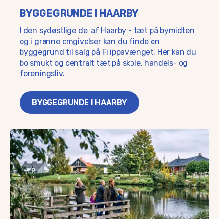
BYGGEGRUNDE I HAARBY
I den sydøstlige del af Haarby - tæt på bymidten
og i grønne omgivelser kan du finde en
byggegrund til salg på Filippavænget. Her kan du
bo smukt og centralt tæt på skole, handels- og
foreningsliv.
BYGGEGRUNDE I HAARBY