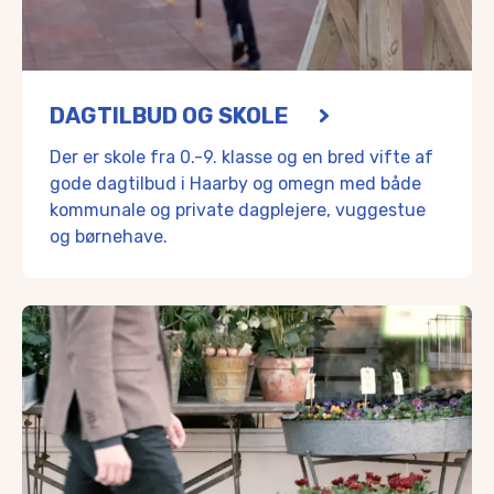
DAGTILBUD OG SKOLE
Der er skole fra 0.-9. klasse og en bred vifte af
gode dagtilbud i Haarby og omegn med både
kommunale og private dagplejere, vuggestue
og børnehave.