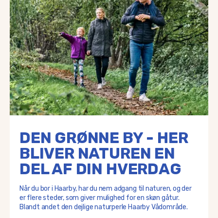
DEN GRØNNE BY - HER
BLIVER NATUREN EN
DEL AF DIN HVERDAG
Når du bor i Haarby, har du nem adgang til naturen, og der
er flere steder, som giver mulighed for en skøn gåtur.
Blandt andet den dejlige naturperle Haarby Vådområde.