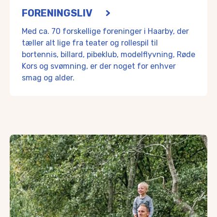
FORENINGSLIV
Med ca. 70 forskellige foreninger i Haarby, der
tæller alt lige fra teater og rollespil til
bortennis, billard, pibeklub, modelflyvning, Røde
Kors og svømning, er der noget for enhver
smag og alder.