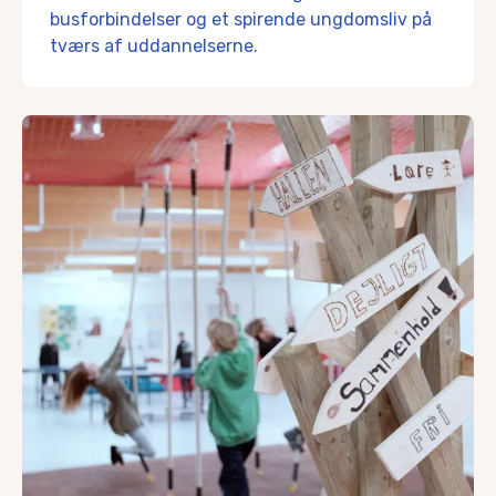
busforbindelser og et spirende ungdomsliv på
Indenfor fødevareområdet er der desuden Estate Kaffe og 
Arbejder du hjemmefra, er der fibernetadgang i Haarby, og
tværs af uddannelserne.
Foreningsliv
Med ca. 70 forskellige foreninger i Haarby, der tæller alt li
Alle der bor i Haarby har mulighed for at engagere sig i de
Om du er barn eller voksen, der løber rundt i Fantasiverdenen
Og skulle du have lyst til at gøre en forskel for andre, kan
Er du mere til det aktive liv, så er der et hav af mulighed
Du kan læse meget mere om foreningerne her:
http://www.haarby-info.dk/foreninger-oevrige/