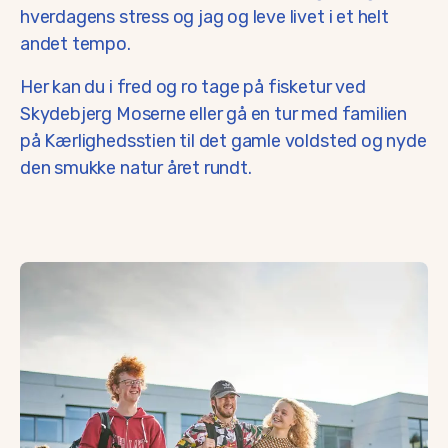
hverdagens stress og jag og leve livet i et helt
andet tempo.
Her kan du i fred og ro tage på fisketur ved
Skydebjerg Moserne eller gå en tur med familien
på Kærlighedsstien til det gamle voldsted og nyde
den smukke natur året rundt.
Uddannelse
Tæt på Skydebjerg finder du Campus Glamsbjerg, som er 
Udover en folkeskole, to friskoler, et 10. klassecenter og
Vestfyns Gymnasium har STX og Det Blå Gymnasium har H
Det er et eftertragtet uddannelsescentrum med uddannels
Tilsammen bringer de et spirende ungdomsliv og fællesska