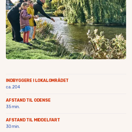
Saltofte
Skalbjerg & Magtenbølle
Skallebølle
Skydebjerg
Søby
Søllested & Vedtofte
Thorøhuse
Tommerup & Tommerup S
Turup
Verninge
Vissenbjerg
Voldbro & omegn
INDBYGGERE I LOKALOMRÅDET
Aarup
ca. 204
AFSTAND TIL ODENSE
35 min.
AFSTAND TIL MIDDELFART
30 min.