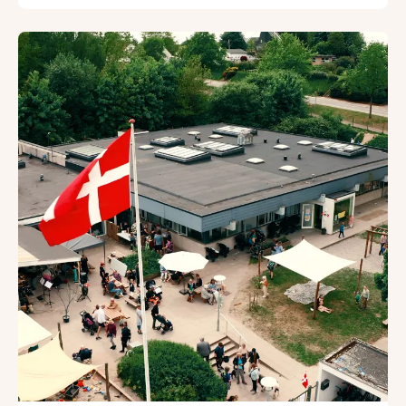
Derudover går der busruter til Odense, Glamsbjerg og Ass
Handel og erhverv
I nabobyen Aarup er der rig mulighed for at foretage alle 
Der er fire dagligvarebutikker, en bank og mere end 20 spec
Det gode handelsliv og byens fællesskab mærkes tydeligt, n
Du kan også være med til byfest et par gange om året, hvor