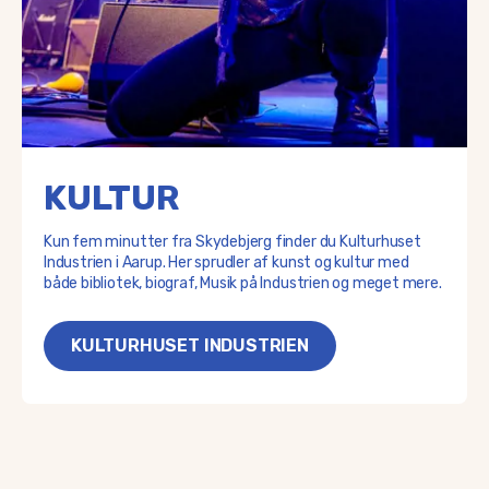
KULTUR
Kun fem minutter fra Skydebjerg finder du Kulturhuset
Industrien i Aarup. Her sprudler af kunst og kultur med
både bibliotek, biograf, Musik på Industrien og meget mere.
KULTURHUSET INDUSTRIEN