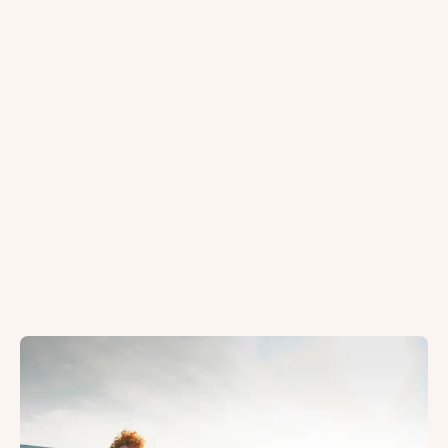
Uddannelse
Tæt på Søllested og Vedtofte ligger Campus Glamsbjerg,
Udover en folkeskole, to friskoler, et 10. klassecenter og
Vestfyns Gymnasium har STX og Det Blå Gymnasium har H