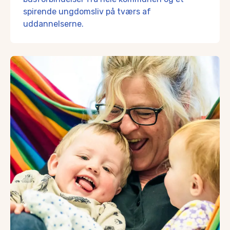
Du kan sagtens bo på Søllested eller Vedtofte og samtidi
spirende ungdomsliv på tværs af
Vedtofte ligger som et fint lille knudepunkt mellem flere st
uddannelserne.