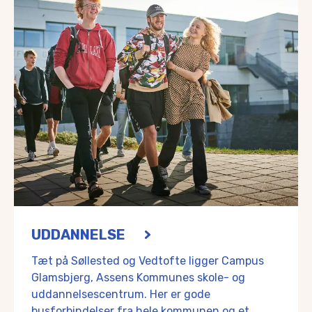
Det er et eftertragtet uddannelsescentrum med uddannels
Tilsammen bringer de et spirende ungdomsliv og fællesska
Desuden er der gode forbindelser til uddannelsestilbud i
Dagtilbud og skole
Tæt på Søllested og Vedtofte - og med skolebus lige til dø
Her finder du blandt andet:
Uglebo Børnehave
https://bh-glamsbjerg.assens.dk/boe
Gummerup Private Vuggestue og Børnehave
https://www
Køng Idrætsvuggestue og Børnehave
https://koeng.dk/o
Mulighedernes Børnehus
https://mulighederne.dk/vugge
Glamsbjerg Børnehus
https://www.glamsbjergboernehus.
Glamsbjergskolen
Glamsbjergskolen
Og Frøbjerg-Orte Friskole
https://fofri.dk/
UDDANNELSE
Er du nysgerrig på at se, hvilke andre dagtilbud Assens 
Tæt på Søllested og Vedtofte ligger Campus
Dagtilbud i Assens Kommune
Glamsbjerg, Assens Kommunes skole- og
uddannelsescentrum. Her er gode
Handel og erhverv
busforbindelser fra hele kommunen og et
Dagligvareindkøb, apotek, detailhandel, specialforretninger