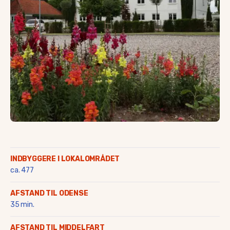
Saltofte
Skalbjerg & Magtenbølle
Skallebølle
Skydebjerg
Søby
Søllested & Vedtofte
Thorøhuse
Tommerup & Tommerup S
Turup
Verninge
Vissenbjerg
Voldbro & omegn
Aarup
INDBYGGERE I LOKALOMRÅDET
ca. 477
AFSTAND TIL ODENSE
35 min.
AFSTAND TIL MIDDELFART