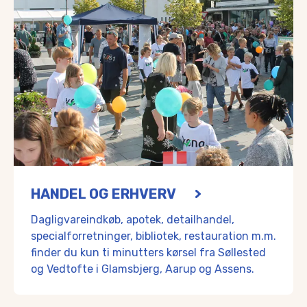
HANDEL OG ERHVERV
Dagligvareindkøb, apotek, detailhandel,
specialforretninger, bibliotek, restauration m.m.
finder du kun ti minutters kørsel fra Søllested
og Vedtofte i Glamsbjerg, Aarup og Assens.