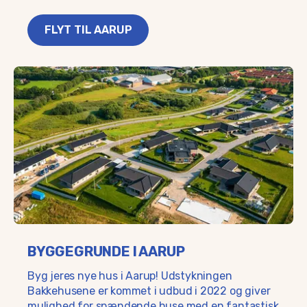
FLYT TIL AARUP
BYGGEGRUNDE I AARUP
Byg jeres nye hus i Aarup! Udstykningen
Bakkehusene er kommet i udbud i 2022 og giver
mulighed for spændende huse med en fantastisk