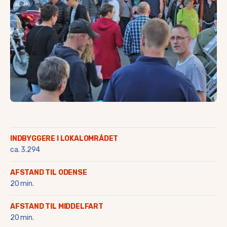
Saltofte
Skalbjerg & Magtenbølle
Skallebølle
Skydebjerg
Søby
Søllested & Vedtofte
Thorøhuse
Tommerup & Tommerup S
Turup
Verninge
Vissenbjerg
Voldbro & omegn
INDBYGGERE I LOKALOMRÅDET
Aarup
ca. 3.294
AFSTAND TIL ODENSE
20 min.
AFSTAND TIL MIDDELFART
20 min.