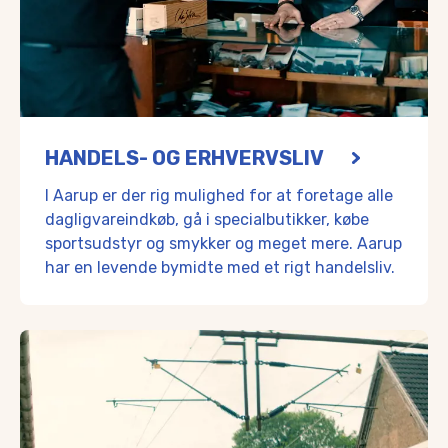
HANDELS- OG ERHVERVSLIV
I Aarup er der rig mulighed for at foretage alle
dagligvareindkøb, gå i specialbutikker, købe
sportsudstyr og smykker og meget mere. Aarup
har en levende bymidte med et rigt handelsliv.