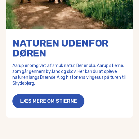
NATUREN UDENFOR
DØREN
Aarup er omgivet af smuk natur. Der er bl.a. Aarup stierne,
som går gennem by, land og skov. Her kan du at opleve
naturen langs Brænde Å og historiens vingesus på turen til
Skydebjerg.
LÆS MERE OM STIERNE