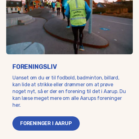
FORENINGSLIV
Uanset om du er til fodbold, badminton, billard,
kan lide at strikke eller drømmer om at prøve
noget nyt, så er der en forening til det i Aarup. Du
kan læse meget mere om alle Aarups foreninger
her.
FORENINGER I AARUP