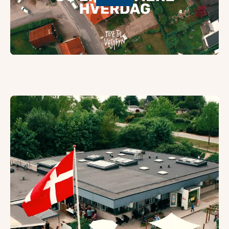
Dagtilbud og skole
Aarup er et dejligt og trygt sted for børn at vokse op. Her 
Dagtilbuddene i Aarup-OMRÅDET
I Aarup finder du både kommunal dagpleje, vuggestuen S
Dagtilbuddene i Aarup og omegn
Høkassen
Høkassen er en lille Rudolf Steiner gårdbørnehave og vugg
Høkassen
Aarup Private Børnehave
Der er også masser af tryghed og omsorg til dit barn i Aaru