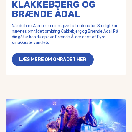
KLAKKEBJERG OG
BRÆNDE ÅDAL
Når du bor i Aarup, er du omgivet af unik natur. Særligt kan
nævnes området omkring Klakkebjerg og Brænde Ådal. På
din gåtur kan du opleve Brænde Å, der er et af Fyns
smukkeste vandløb.
LÆS MERE OM OMRÅDET HER