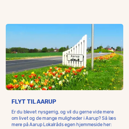
FLYT TIL AARUP
Er du blevet nysgerrig, og vil du gerne vide mere
om livet og de mange muligheder i Aarup? Så læs
mere på Aarup Lokalråds egen hjemmeside her: