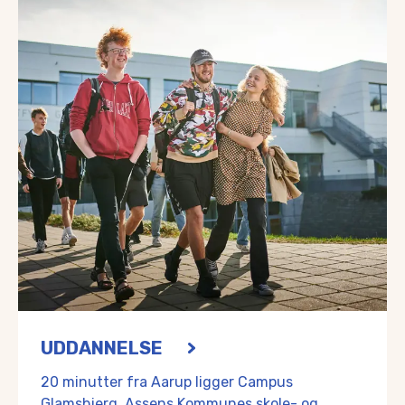
Handels- og erhvervsliv
I Aarup er der rig mulighed for at foretage alle dagligvar
Aarup har fire dagligvarebutikker, en bank med hovedsæde
Det gode handelsliv og byens fællesskab mærkes tydeligt i
Du kan også være med til byfest et par gange om året, hvor
Infrastruktur
Aarup har en fantastisk infrastruktur. Udover den central
Der er timedrift med tog til Odense og Middelfart, og bu
Motorvejsafkørsel 55 ligger lige op ad Aarup, og på blot e
Der er fibernet i hele Aarup, og fjernvarmen implementere
UDDANNELSE
20 minutter fra Aarup ligger Campus
Glamsbjerg, Assens Kommunes skole- og