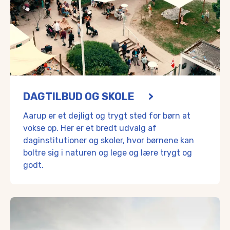
Aarup Private Børnehave
Er du nysgerrig på at se, hvilke andre dagtilbud Assens 
Dagtilbud i Assens Kommune
Aarupskolen
Desuden er der skoletilbud fra 0. til 9. klasse på Aarupsk
Aarupskolen
DAGTILBUD OG SKOLE
Frøbjerg-Orte Friskole
Aarup er et dejligt og trygt sted for børn at
Frøbjerg-Orte ligger lige udenfor Aarup og har en fin lille f
vokse op. Her er et bredt udvalg af
Frøbjerg-Orte Friskole
daginstitutioner og skoler, hvor børnene kan
Uddannelse
boltre sig i naturen og lege og lære trygt og
20 minutter fra Aarup ligger Campus Glamsbjerg, Assens
Udover en folkeskole, to friskoler, et 10. klassecenter og
godt.
Vestfyns Gymnasium har STX og Det Blå Gymnasium har H
Det er et eftertragtet uddannelsescentrum med uddannels
Tilsammen bringer de et spirende ungdomsliv og fællesska