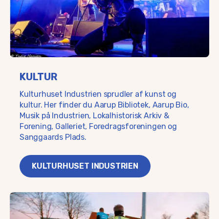
KULTUR
Kulturhuset Industrien sprudler af kunst og
kultur. Her finder du Aarup Bibliotek, Aarup Bio,
Musik på Industrien, Lokalhistorisk Arkiv &
Forening, Galleriet, Foredragsforeningen og
Sanggaards Plads.
KULTURHUSET INDUSTRIEN