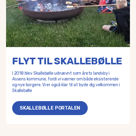
FLYT TIL SKALLEBØLLE
I 2018 blev Skallebølle udnævnt som årets landsby i
Assens kommune, fordi vi værner om både eksisterende
og nye borgere. Vi er også klar til at byde dig velkommen i
Skallebølle
SKALLEBØLLE PORTALEN