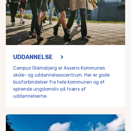
UDDANNELSE
Campus Glamsbjerg er Assens Kommunes
skole- og uddannelsescentrum. Her er gode
busforbindelser fra hele kommunen og et
spirende ungdomsliv på tværs af
uddannelserne.