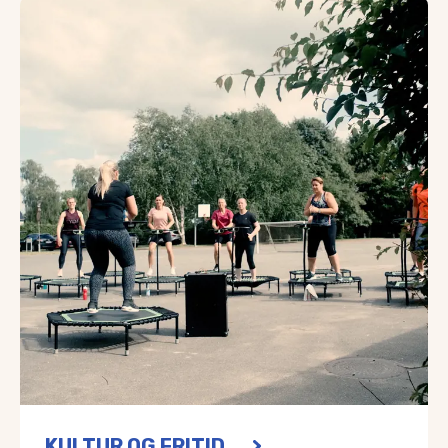
Skallebølle har en slagterforretning og moderne dagligvar
Skal din bil til service eller skal håret klippes, har vi ogs
I Vissenbjerg blot 4 km. væk er der flere dagligvarebutikker
KULTUR OG FRITID