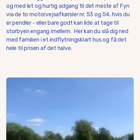
og med let og hurtig adgang til det meste af Fyn
via de to motorvejsafkørsler nr. 53 og 54, hvis du
er pendler - eller bare godt kan lide at tage til
storbyen engang imellem. Her kan du slå dig ned
med familien i et indflytningsklart hus og få det
hele til prisen af det halve.
Beliggenhed
Mellem Odense, Vissenbjerg og Tommerup finder du Skallebø
Som pendler er mulighederne også mange.
Geografisk ligger Skallebølle centralt og med mange arbej
Også den digitale infrastruktur udmærker sig, så du tryg
Derudover arbejder beboerne i Skallebølle på at få etabler