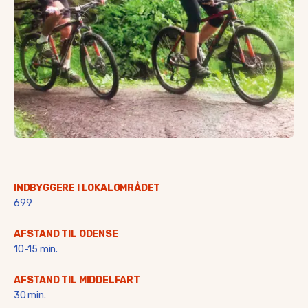
Saltofte
Skalbjerg & Magtenbølle
Skallebølle
Skydebjerg
Søby
Søllested & Vedtofte
Thorøhuse
Tommerup & Tommerup S
Turup
Verninge
Vissenbjerg
Voldbro & omegn
INDBYGGERE I LOKALOMRÅDET
Aarup
699
AFSTAND TIL ODENSE
10-15 min.
AFSTAND TIL MIDDELFART
30 min.