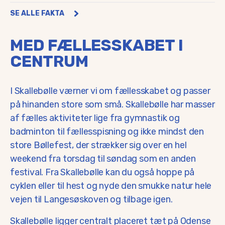
SE ALLE FAKTA
Fakta
INDBYGGERE I LOKALOMRÅDET
699
MED FÆLLESSKABET I
Afstand til Odense
10-15 min.
Afstand til Middelfart
30 min.
CENTRUM
Vissenbjerg
5 min.
Tommerup St.
7 min.
I Skallebølle værner vi om fællesskabet og passer
på hinanden store som små. Skallebølle har masser
af fælles aktiviteter lige fra gymnastik og
badminton til fællesspisning og ikke mindst den
store Bøllefest, der strækker sig over en hel
weekend fra torsdag til søndag som en anden
festival. Fra Skallebølle kan du også hoppe på
cyklen eller til hest og nyde den smukke natur hele
vejen til Langesøskoven og tilbage igen.
Skallebølle ligger centralt placeret tæt på Odense