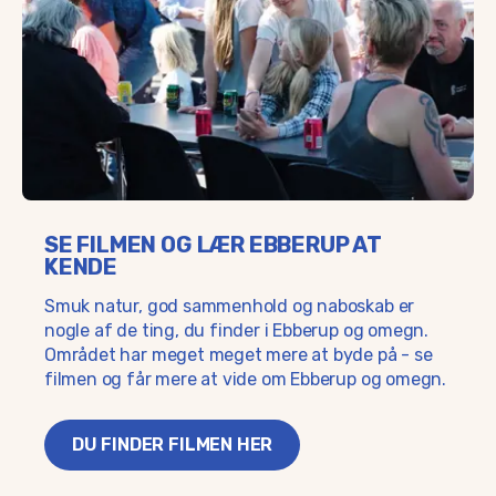
SE FILMEN OG LÆR EBBERUP AT
KENDE
Smuk natur, god sammenhold og naboskab er
nogle af de ting, du finder i Ebberup og omegn.
Området har meget meget mere at byde på - se
filmen og får mere at vide om Ebberup og omegn.
DU FINDER FILMEN HER