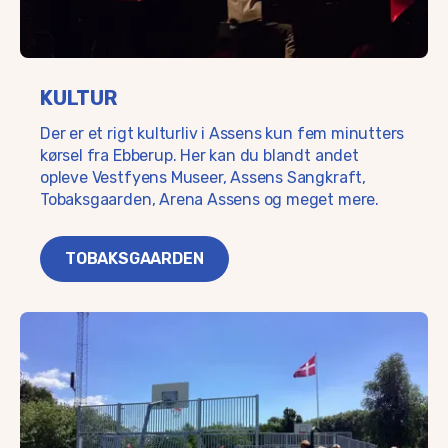
KULTUR
Der er et rigt kulturliv i Assens kun fem minutters
kørsel fra Ebberup. Her kan du blandt andet
opleve Vestfyens Museer, Assens Sangkraft,
Tobaksgaarden, Arena Assens og meget mere.
TOBAKSGAARDEN