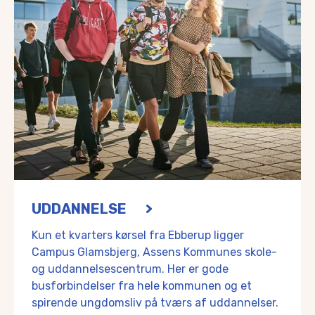
Eksempelvis det flotte multifunktionelle udeområde med le
Naturoplevelser
I Ebberup og omegn kan du tage på vandretur, nyde stilhe
Naturen omkring Ebberup er kendetegnet ved den flotte grø
Der er rig mulighed for at gå, løbe eller cykle en smuk tur
Du kan også hoppe i dine waders og tage til Aa Strand med 
I mange år var også en 9,5 kilos havørred fra Aa-Strand den 
UDDANNELSE
Kun et kvarters kørsel fra Ebberup ligger
Campus Glamsbjerg, Assens Kommunes skole-
og uddannelsescentrum. Her er gode
busforbindelser fra hele kommunen og et
spirende ungdomsliv på tværs af uddannelser.