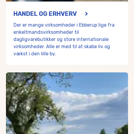
HANDEL OG ERHVERV
Der er mange virksomheder i Ebberup lige fra
enkeltmandsvirksomheder til
dagligvarebutikker og store internationale
virksomheder. Alle er med til at skabe liv og
vækst i den lille by.