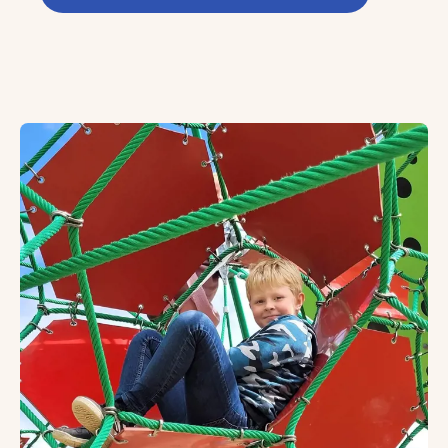
Dagtilbud og skole
I Ebberup kan du være sikker på at give børnene en god sta
Ebberup Skole, Børnehave & Vuggestue er en landsbyordning m
Leg og læring foregår i trygge rammer, og børn og unge udf
Ebberup Skole, Børnehave & Vuggestue er især kendetegne
• Bruger lokalområdet i form af skov, strand og by.
• Skaber fællesskaber og venskaber på tværs.
• Har fleksible og udviklende læringsmiljøer.
• Skaber tryghed og gode overgange gennem børnelivet.
• Har fokus på faglig bevægelse.
• Sætter legen i fokus.
• Har udeskole og udeliv.
• Er i tæt samarbejde med lokale virksomheder og
andre interessenter.
Som forældre, elev og ansat i landsbyordningen mærker 