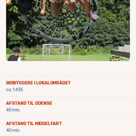
Saltofte
Skalbjerg & Magtenbølle
Skallebølle
Skydebjerg
Søby
Søllested & Vedtofte
Thorøhuse
Tommerup & Tommerup S
Turup
Verninge
Vissenbjerg
Voldbro & omegn
INDBYGGERE I LOKALOMRÅDET
Aarup
ca. 1.435
AFSTAND TIL ODENSE
40 min.
AFSTAND TIL MIDDELFART
40 min.