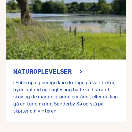
NATUROPLEVELSER
I Ebberup og omegn kan du tage på vandretur,
nyde stilhed og fuglesang både ved strand,
skov og de mange grønne områder, eller du kan
gå en tur omkring Sønderby Sø og stå på
skøjter om vinteren.