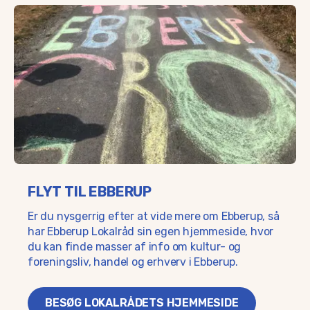
FLYT TIL EBBERUP
Er du nysgerrig efter at vide mere om Ebberup, så
har Ebberup Lokalråd sin egen hjemmeside, hvor
du kan finde masser af info om kultur- og
foreningsliv, handel og erhverv i Ebberup.
BESØG LOKALRÅDETS HJEMMESIDE