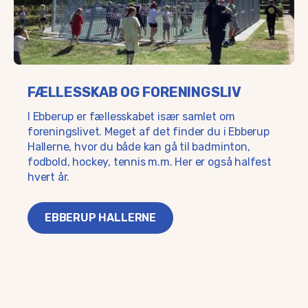
FÆLLESSKAB OG FORENINGSLIV
I Ebberup er fællesskabet især samlet om
foreningslivet. Meget af det finder du i Ebberup
Hallerne, hvor du både kan gå til badminton,
fodbold, hockey, tennis m.m. Her er også halfest
hvert år.
EBBERUP HALLERNE