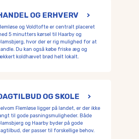
er er gode busforbindelser fra hele kommunen og et spirend
HANDEL OG ERHVERV
på HF & VUC Fyn og FGU FYN.
lemløse og Voldtofte er centralt placeret
UD Merkantil.
ed 5 minutters kørsel til Haarby og
lamsbjerg, hvor der er rig mulighed for at
 hele kommunen, såvel som fra de omkringliggende kommuner.
andle. Du kan også købe friske æg og
ækkert koldhævet brød helt lokalt.
rhvervsuddannelser og Syddansk Universitet.
lighed for at handle. Du kan også købe friske æg og lækkert k
ericia, Kolding og Vejle.
e. Og et kvarters kørsel længere væk, så er du i Assens, Tomm
DAGTILBUD OG SKOLE
Kongsbjerganlægget eller en af de længere ved Lusehøj, Buske
elvom Flemløse ligger på landet, er der ikke
lvænget i Voldtofte eller tage hele familien med på en ander
angt til gode pasningsmuligheder. Både
lamsbjerg og Haarby byder på gode
er på gode dagtilbud, der passer til forskellige behov.
agtilbud, der passer til forskellige behov.
 på musik, udeliv og fællesskab m.m. Her finder du blandt and