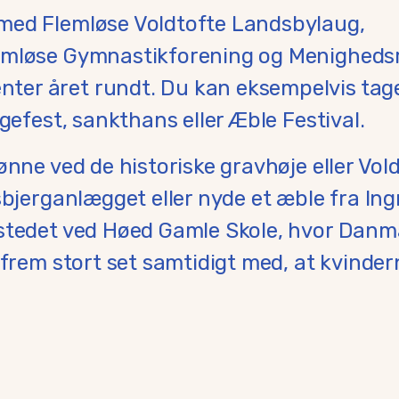
med Flemløse Voldtofte Landsbylaug,
emløse Gymnastikforening og Menigheds
er året rundt. Du kan eksempelvis tage
gefest, sankthans eller Æble Festival.
ønne ved de historiske gravhøje eller Vol
sbjerganlægget eller nyde et æble fra Ing
 stedet ved Høed Gamle Skole, hvor Danm
 frem stort set samtidigt med, at kvinder