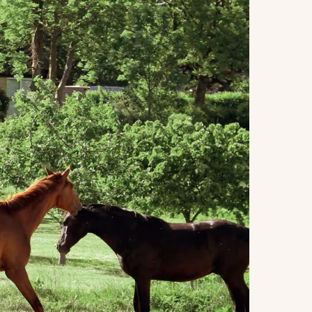
Saltofte
Skalbjerg & Magtenbølle
Skallebølle
Skydebjerg
Søby
Søllested & Vedtofte
Thorøhuse
Tommerup & Tommerup St.
Turup
Verninge
Vissenbjerg
Voldbro & omegn
Aarup