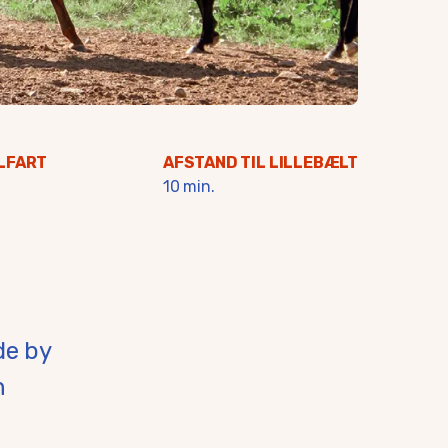
LFART
AFSTAND TIL LILLEBÆLT
10 min.
de by
n