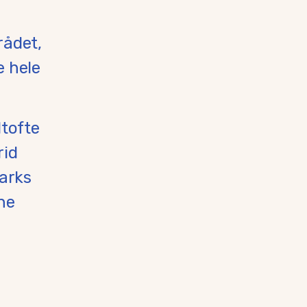
rådet,
 hele
dtofte
rid
arks
ne