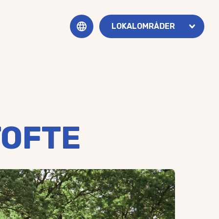
LOKALOMRÅDER
DANSK
Andebølle
ENGLISH
Assens
Brydegaard & Brunshuse
Brylle
Baagø
Dreslette
Ebberup
Flemløse & Voldtofte
TOFTE
Frøbjerg, Orte & Ørsted
Glamsbjerg
Helnæs
Haarby
Jordløse
Kerte
Køng, Gummerup & Højrup
Rørup Sogn
Salbrovad, Sandager & Barløse