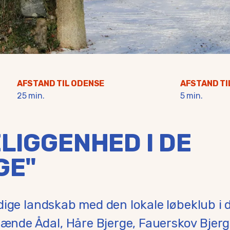
AFSTAND TIL ODENSE
AFSTAND TI
25 min.
5 min.
LIGGENHED I DE
GE"
dige landskab med den lokale løbeklub i 
nde Ådal, Håre Bjerge, Fauerskov Bjerg