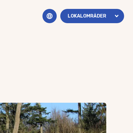
LOKALOMRÅDER
DANSK
Andebølle
ENGLISH
Assens
Brydegaard & Brunshuse
Brylle
Baagø
Dreslette
Ebberup
Flemløse & Voldtofte
Frøbjerg, Orte & Ørsted
Glamsbjerg
Helnæs
Haarby
Jordløse
Kerte
Køng, Gummerup & Højrup
Rørup Sogn
Salbrovad, Sandager & Barløse