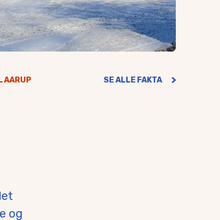
L AARUP
SE ALLE FAKTA
det
e og