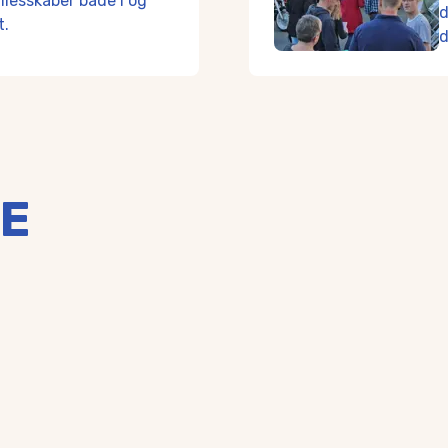
ællesskaber både i og
ecenter og to efterskoler i Glamsbjerg kan du uddanne dig på 
d
t.
d
ium har HHX samt erhvervsuddannelserne EUX Business og E
uddannelser af høj kvalitet, som tiltrækker studerende fra
fællesskab og en masse læring til området.
hvor store og små engagerer sig i at bevare de livlige fælles
vt i foreningslivet, hvilket er mere end 8 % over landsgennem
E
sskabet, når du eksempelvis bliver budt velkommen til fællesspi
løbe sammen med andre fra lokalområdet i fantastiske naturom
up, hvor der er rig mulighed for at købe alt, hvad hjertet beg
du ikke længere væk end et kvarters togtur til Odense centru