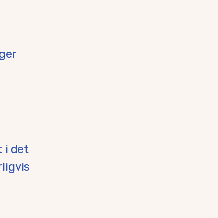
ager
 i det
ligvis