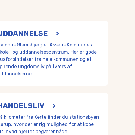
n ligger Salbrovad og Frøbjerg-Orte tæt på Kerte. Også her er 
UDDANNELSE
ken og specialbørnehaven Solsikken.
ampus Glamsbjerg er Assens Kommunes
kole- og uddannelsescentrum. Her er gode
ene ende af stuehuset på den økologiske gård Nørregård. Her 
usforbindelser fra hele kommunen og et
pirende ungdomsliv på tværs af
ddannelserne.
or fælles værdier og holdninger er grundlaget for det daglige liv
HANDELSLIV
å kilometer fra Kerte finder du stationsbyen
arup, hvor der er rig mulighed for at købe
le kommunen og et spirende ungdomsliv på tværs af uddanne
lt, hvad hjertet begærer både i