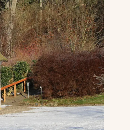
Saltofte
Skalbjerg & Magtenbølle
Skallebølle
Skydebjerg
Søby
Søllested & Vedtofte
Thorøhuse
Tommerup & Tommerup St.
Turup
Verninge
Vissenbjerg
Voldbro & omegn
Aarup