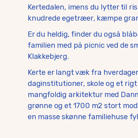
Kertedalen, imens du lytter til r
knudrede egetræer, kæmpe grane
Er du heldig, finder du også blå
familien med på picnic ved de s
Klakkebjerg.
Kerte er langt væk fra hverdage
daginstitutioner, skole og et rigt
mangfoldig arkitektur med Danm
grønne og et 1700 m2 stort mode
en masse skønne familiehuse fyld