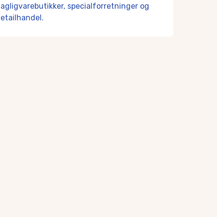
på HF & VUC Fyn og FGU FYN.
agligvarebutikker, specialforretninger og
etailhandel.
UD Merkantil.
 hele kommunen, såvel som fra de omkringliggende kommuner.
skaber både i og udenfor foreningslivet.
snittet.
sning i forsamlingshuset og inviteret til forskellige arrangem
givelser.
ærer både i dagligvarebutikker, specialforretninger og detail
m med toget fra Aarup.