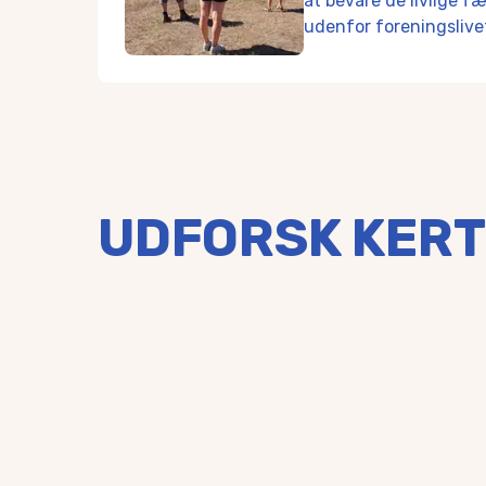
at bevare de livlige f
Udover en folkeskole, to friskoler, et 10. klass
udenfor foreningslive
Vestfyns Gymnasium har STX og Det Blå Gymnas
Det er et eftertragtet uddannelsescentrum med 
Tilsammen bringer de et spirende ungdomsliv og 
Fællesskab
Kerte er kendetegnet ved det stærke fællesskab, 
Faktisk deltager hele 82 % af Kertes beboere akti
UDFORSK KERT
Når du flytter til Kerte, mærker du hurtigt fælle
Der er også en løbeklub og rig mulighed for at 
Handelsliv
Få kilometer fra Kerte finder du stationsbyen Aar
Ønsker du at tage til storbyen på shoppetur, er 