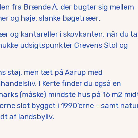
islen fra Brænde Å, der bugter sig mellem
r og høje, slanke bøgetræer.
bær og kantareller i skovkanten, når du t
mukke udsigtspunkter Grevens Stol og
ns støj, men tæt på Aarup med
 handelsliv. I Kerte finder du også en
arks (måske) mindste hus på 16 m2 midt
rne slot bygget i 1990’erne - samt natur
t af landsbyliv.